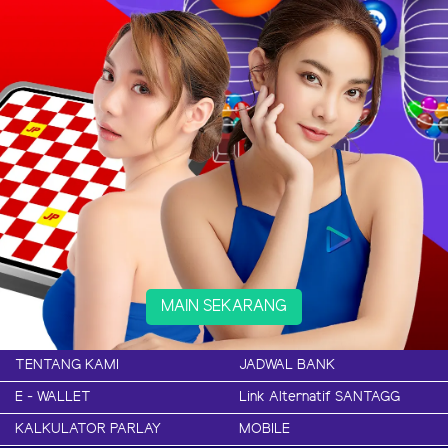
MAIN SEKARANG
TENTANG KAMI
JADWAL BANK
E - WALLET
Link Alternatif SANTAGG
KALKULATOR PARLAY
MOBILE