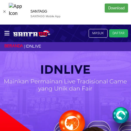
Download
×
SANTAGG
SANTAGG Mobile App
MASUK
DAFTAR
BERANDA
IDNLIVE